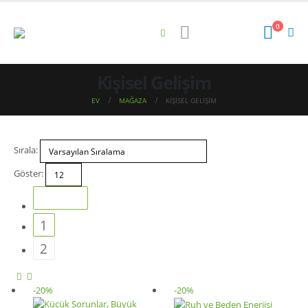
0
Kişisel Gelişim
EV
MAĞAZA
KIŞISEL GELIŞIM
Sırala:
Göster:
1
2
-20%
-20%