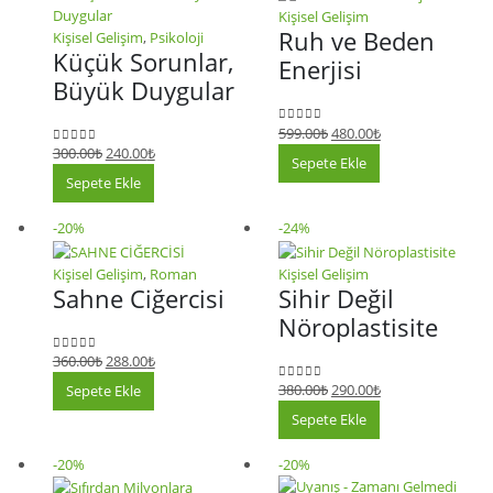
Kişisel Gelişim
Ruh ve Beden
Kişisel Gelişim
,
Psikoloji
Küçük Sorunlar,
Enerjisi
Büyük Duygular
599.00
₺
480.00
₺
0
5 üzerinden
300.00
₺
240.00
₺
0
5 üzerinden
Sepete Ekle
Sepete Ekle
-20%
-24%
Kişisel Gelişim
,
Roman
Kişisel Gelişim
Sahne Ciğercisi
Sihir Değil
Nöroplastisite
360.00
₺
288.00
₺
0
5 üzerinden
380.00
₺
290.00
₺
Sepete Ekle
0
5 üzerinden
Sepete Ekle
-20%
-20%