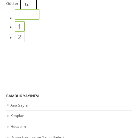
Göster:
1
2
BAMBUK YAYINEVI
Ana Sayfa
Kitaplar
Hesabım
Dosya Başvuru ve Yayın İlkeleri