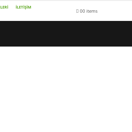
LERI
İLETIŞIM
0
0 items