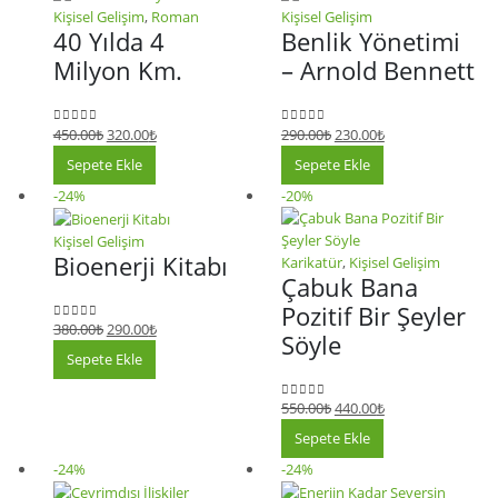
Kişisel Gelişim
,
Roman
Kişisel Gelişim
40 Yılda 4
Benlik Yönetimi
Milyon Km.
– Arnold Bennett
450.00
₺
320.00
₺
290.00
₺
230.00
₺
0
5 üzerinden
0
5 üzerinden
Sepete Ekle
Sepete Ekle
-24%
-20%
Kişisel Gelişim
Bioenerji Kitabı
Karikatür
,
Kişisel Gelişim
Çabuk Bana
Pozitif Bir Şeyler
380.00
₺
290.00
₺
0
5 üzerinden
Söyle
Sepete Ekle
550.00
₺
440.00
₺
0
5 üzerinden
Sepete Ekle
-24%
-24%