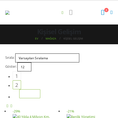
0
Kişisel Gelişim
EV
MAĞAZA
KIŞISEL GELIŞIM
Sırala:
Göster:
1
2
-29%
-21%