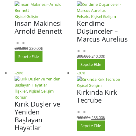
Kişisel Gelişim
Felsefe
,
Kişisel Gelişim
İnsan Makinesi –
Kendime
Arnold Bennett
Düşünceler –
Marcus Aurelius
290.00
₺
230.00
₺
0
5 üzerinden
300.00
₺
240.00
₺
Sepete Ekle
0
5 üzerinden
Sepete Ekle
-20%
-20%
Kişisel Gelişim
Kırkında Kırk
İlişkiler
,
Kişisel Gelişim
,
Roman
Tecrübe
Kırık Düşler ve
Yeniden
360.00
₺
288.00
₺
Başlayan
0
5 üzerinden
Sepete Ekle
Hayatlar