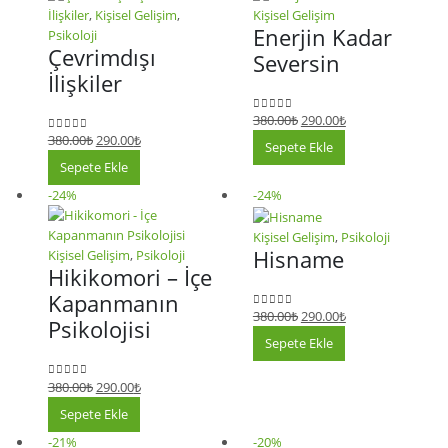
İlişkiler
,
Kişisel Gelişim
,
Kişisel Gelişim
Enerjin Kadar
Psikoloji
Çevrimdışı
Seversin
İlişkiler
380.00
₺
290.00
₺
0
5 üzerinden
380.00
₺
290.00
₺
0
5 üzerinden
Sepete Ekle
Sepete Ekle
-24%
-24%
Kişisel Gelişim
,
Psikoloji
Hisname
Kişisel Gelişim
,
Psikoloji
Hikikomori – İçe
Kapanmanın
380.00
₺
290.00
₺
0
5 üzerinden
Psikolojisi
Sepete Ekle
380.00
₺
290.00
₺
0
5 üzerinden
Sepete Ekle
-21%
-20%