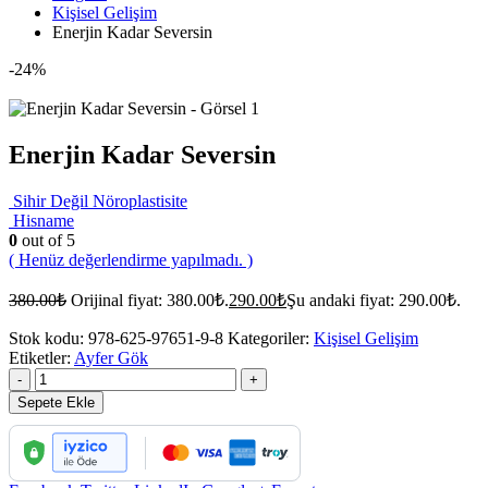
Kişisel Gelişim
Enerjin Kadar Seversin
-24%
Enerjin Kadar Seversin
Sihir Değil Nöroplastisite
Hisname
0
out of 5
( Henüz değerlendirme yapılmadı. )
380.00
₺
Orijinal fiyat: 380.00₺.
290.00
₺
Şu andaki fiyat: 290.00₺.
Stok kodu:
978-625-97651-9-8
Kategoriler:
Kişisel Gelişim
Etiketler:
Ayfer Gök
-
+
Sepete Ekle