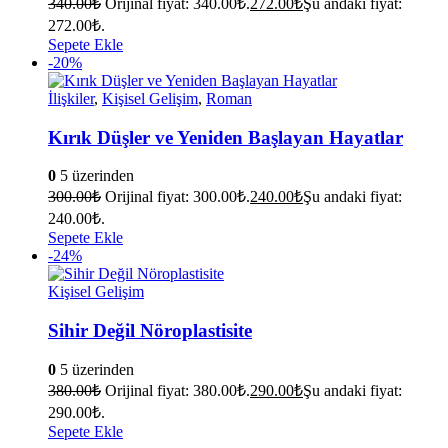
340.00
₺
Orijinal fiyat: 340.00₺.
272.00
₺
Şu andaki fiyat:
272.00₺.
Sepete Ekle
-20%
İlişkiler
,
Kişisel Gelişim
,
Roman
Kırık Düşler ve Yeniden Başlayan Hayatlar
0
5 üzerinden
300.00
₺
Orijinal fiyat: 300.00₺.
240.00
₺
Şu andaki fiyat:
240.00₺.
Sepete Ekle
-24%
Kişisel Gelişim
Sihir Değil Nöroplastisite
0
5 üzerinden
380.00
₺
Orijinal fiyat: 380.00₺.
290.00
₺
Şu andaki fiyat:
290.00₺.
Sepete Ekle