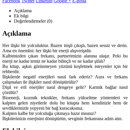
Facebook
Twitter
LinkedIn
Google +
E-posta
Açıklama
Ek bilgi
Değerlendirmeler (0)
Açıklama
Her ilişki bir yolculuktur. Bazen inişli çıkışlı, bazen sessiz ve derin.
Ama en önemlisi: her ilişki bir enerji alışverişidir.
Kalbimizden çıkan frekans, partnerimizin alanına ulaşır. Peki bu
enerji ne kadar temiz ne kadar bilinçli ve ne kadar şifalı?
Bu kitap, aşkın görünmeyen yüzünü keşfetmek isteyenler için bir
rehberdir.
İlişkilerde negatif enerjileri nasıl fark ederiz? Aura ve frekans
çalışmaları ile ilişkiler nasıl dönüştürülür?
Dişil ve eril enerjiler nasıl dengeye gelir? Karmik bağlar nasıl
çözülür?
Bioenerji, kozmik teknikler, frekans yükseltme yöntemleri ve
kalpten gelen niyetlerle dolu bu kitapta hem kendinizle hem de
sevdiklerinizle yepyeni bir bağ kuracaksınız.
Kalpten kalbe bir yolculuğa çıkmaya hazır mısınız?
İlişkilerinizin enerjisini dönüştürün, sevginin frekansına adım atın.