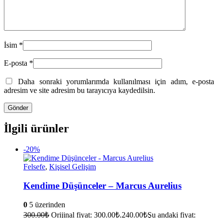
İsim
*
E-posta
*
Daha sonraki yorumlarımda kullanılması için adım, e-posta
adresim ve site adresim bu tarayıcıya kaydedilsin.
İlgili ürünler
-20%
Felsefe
,
Kişisel Gelişim
Kendime Düşünceler – Marcus Aurelius
0
5 üzerinden
300.00
₺
Orijinal fiyat: 300.00₺.
240.00
₺
Şu andaki fiyat: