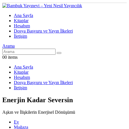
Ana Sayfa
Kitaplar
Hesabım
Dosya Başvuru ve Yayın İlkeleri
İletişim
Arama
0
0 items
Ana Sayfa
Kitaplar
Hesabım
Dosya Başvuru ve Yayın İlkeleri
İletişim
Enerjin Kadar Seversin
Aşkın ve İlişkilerin Enerjisel Dönüşümü
Ev
Mağaza