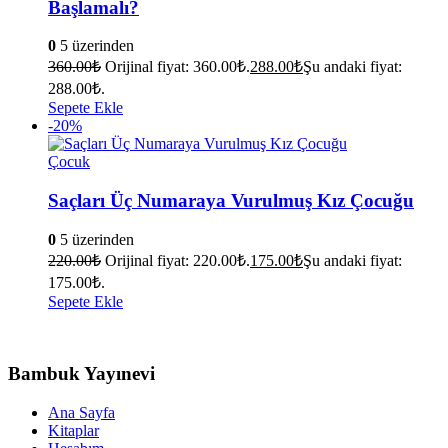
Başlamalı?
0
5 üzerinden
360.00
₺
Orijinal fiyat: 360.00₺.
288.00
₺
Şu andaki fiyat:
288.00₺.
Sepete Ekle
-20%
Çocuk
Saçları Üç Numaraya Vurulmuş Kız Çocuğu
0
5 üzerinden
220.00
₺
Orijinal fiyat: 220.00₺.
175.00
₺
Şu andaki fiyat:
175.00₺.
Sepete Ekle
Bambuk Yayınevi
Ana Sayfa
Kitaplar