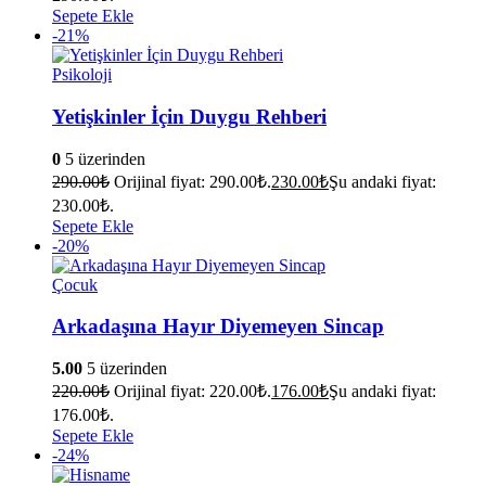
Sepete Ekle
-21%
Psikoloji
Yetişkinler İçin Duygu Rehberi
0
5 üzerinden
290.00
₺
Orijinal fiyat: 290.00₺.
230.00
₺
Şu andaki fiyat:
230.00₺.
Sepete Ekle
-20%
Çocuk
Arkadaşına Hayır Diyemeyen Sincap
5.00
5 üzerinden
220.00
₺
Orijinal fiyat: 220.00₺.
176.00
₺
Şu andaki fiyat:
176.00₺.
Sepete Ekle
-24%