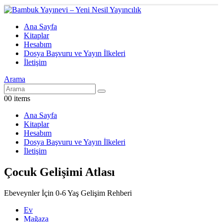
Ana Sayfa
Kitaplar
Hesabım
Dosya Başvuru ve Yayın İlkeleri
İletişim
Arama
0
0 items
Ana Sayfa
Kitaplar
Hesabım
Dosya Başvuru ve Yayın İlkeleri
İletişim
Çocuk Gelişimi Atlası
Ebeveynler İçin 0-6 Yaş Gelişim Rehberi
Ev
Mağaza