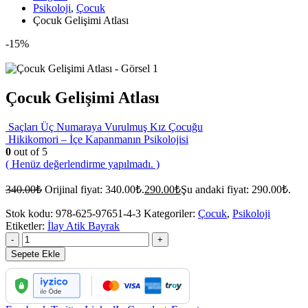
Psikoloji
,
Çocuk
Çocuk Gelişimi Atlası
-15%
Çocuk Gelişimi Atlası
Saçları Üç Numaraya Vurulmuş Kız Çocuğu
Hikikomori – İçe Kapanmanın Psikolojisi
0
out of 5
( Henüz değerlendirme yapılmadı. )
340.00
₺
Orijinal fiyat: 340.00₺.
290.00
₺
Şu andaki fiyat: 290.00₺.
Stok kodu:
978-625-97651-4-3
Kategoriler:
Çocuk
,
Psikoloji
Etiketler:
İlay Atik Bayrak
-
+
Sepete Ekle