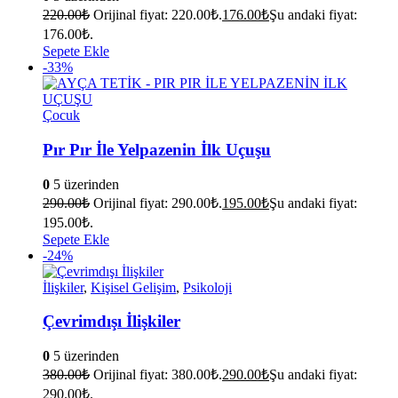
220.00
₺
Orijinal fiyat: 220.00₺.
176.00
₺
Şu andaki fiyat:
176.00₺.
Sepete Ekle
-33%
Çocuk
Pır Pır İle Yelpazenin İlk Uçuşu
0
5 üzerinden
290.00
₺
Orijinal fiyat: 290.00₺.
195.00
₺
Şu andaki fiyat:
195.00₺.
Sepete Ekle
-24%
İlişkiler
,
Kişisel Gelişim
,
Psikoloji
Çevrimdışı İlişkiler
0
5 üzerinden
380.00
₺
Orijinal fiyat: 380.00₺.
290.00
₺
Şu andaki fiyat:
290.00₺.