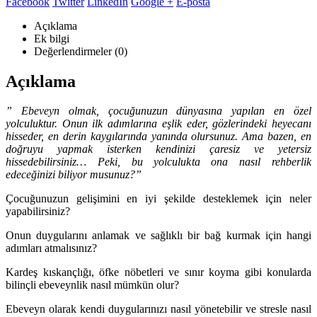
Facebook
Twitter
LinkedIn
Google +
E-posta
Açıklama
Ek bilgi
Değerlendirmeler (0)
Açıklama
” Ebeveyn olmak, çocuğunuzun dünyasına yapılan en özel
yolculuktur. Onun ilk adımlarına eşlik eder, gözlerindeki heyecanı
hisseder, en derin kaygılarında yanında olursunuz. Ama bazen, en
doğruyu yapmak isterken kendinizi çaresiz ve yetersiz
hissedebilirsiniz… Peki, bu yolculukta ona nasıl rehberlik
edeceğinizi biliyor musunuz?”
Çocuğunuzun gelişimini en iyi şekilde desteklemek için neler
yapabilirsiniz?
Onun duygularını anlamak ve sağlıklı bir bağ kurmak için hangi
adımları atmalısınız?
Kardeş kıskançlığı, öfke nöbetleri ve sınır koyma gibi konularda
bilinçli ebeveynlik nasıl mümkün olur?
Ebeveyn olarak kendi duygularınızı nasıl yönetebilir ve stresle nasıl