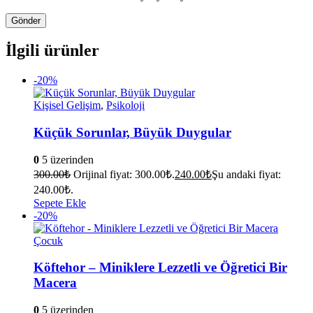
İlgili ürünler
-20%
Kişisel Gelişim
,
Psikoloji
Küçük Sorunlar, Büyük Duygular
0
5 üzerinden
300.00
₺
Orijinal fiyat: 300.00₺.
240.00
₺
Şu andaki fiyat:
240.00₺.
Sepete Ekle
-20%
Çocuk
Köftehor – Miniklere Lezzetli ve Öğretici Bir
Macera
0
5 üzerinden