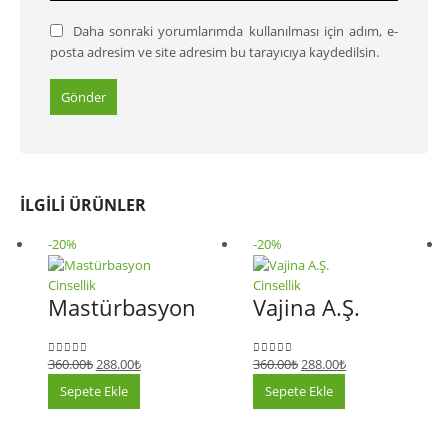
Daha sonraki yorumlarımda kullanılması için adım, e-
posta adresim ve site adresim bu tarayıcıya kaydedilsin.
İLGILI ÜRÜNLER
-20%
-20%
Cinsellik
Cinsellik
Mastürbasyon
Vajina A.Ş.
360.00
₺
288.00
₺
360.00
₺
288.00
₺
0
5 üzerinden
0
5 üzerinden
Sepete Ekle
Sepete Ekle