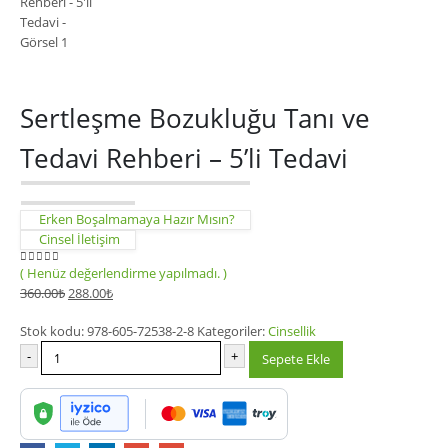
Sertleşme Bozukluğu Tanı ve
Tedavi Rehberi – 5’li Tedavi
Erken Boşalmamaya Hazır Mısın?
Cinsel İletişim
( Henüz değerlendirme yapılmadı. )
0
out of 5
360.00
₺
288.00
₺
Stok kodu:
978-605-72538-2-8
Kategoriler:
Cinsellik
-
+
Sepete Ekle