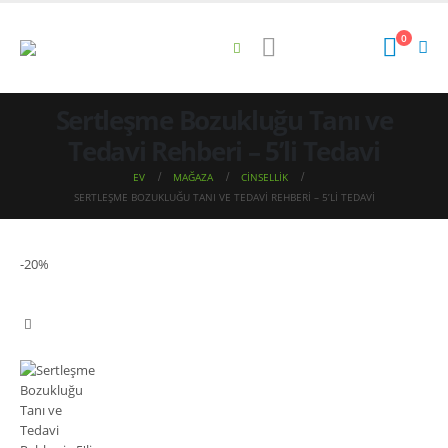
0
Sertleşme Bozukluğu Tanı ve
Tedavi Rehberi – 5’li Tedavi
EV
MAĞAZA
CINSELLIK
SERTLEŞME BOZUKLUĞU TANI VE TEDAVI REHBERI – 5’LI TEDAVI
-20%